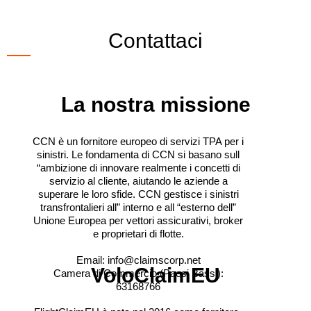
Contattaci
La nostra missione
CCN è un fornitore europeo di servizi TPA per i
sinistri. Le fondamenta di CCN si basano sull
“ambizione di innovare realmente i concetti di
servizio al cliente, aiutando le aziende a
superare le loro sfide. CCN gestisce i sinistri
transfrontalieri all” interno e all “esterno dell”
Unione Europea per vettori assicurativi, broker
e proprietari di flotte.
Email: info@claimscorp.net
VoloClaimEU
Camera di Commercio (Paesi Bassi):
63168766